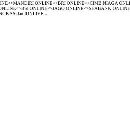
LINE<>MANDIRI ONLINE<>BRI ONLINE<>CIMB NIAGA ON
ONLINE<>BSI ONLINE<>JAGO ONLINE<>SEABANK ONLIN
NGKAS dan IDNLIVE ..