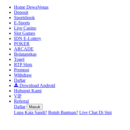
Home DewaVegas
Deposit
Sportsbook
E-Sports
Live Casino
Slot Games
IDN E-Lottery
POKER
ARCADE
Bolatangkas
Togel
RTP Slots
Promosi
Withdraw
Daftar
Download Android
Hubungi Kami
VIP
Referral
Daftar
Masuk
Lupa Kata Sandi?
Butuh Bantuan?
Live Chat Di Sini