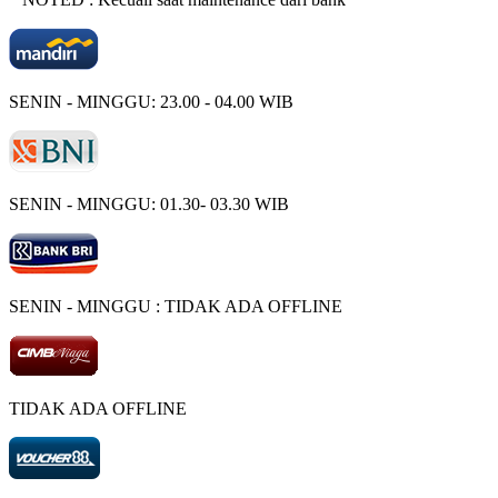
SENIN - MINGGU: 23.00 - 04.00 WIB
SENIN - MINGGU: 01.30- 03.30 WIB
SENIN - MINGGU : TIDAK ADA OFFLINE
TIDAK ADA OFFLINE