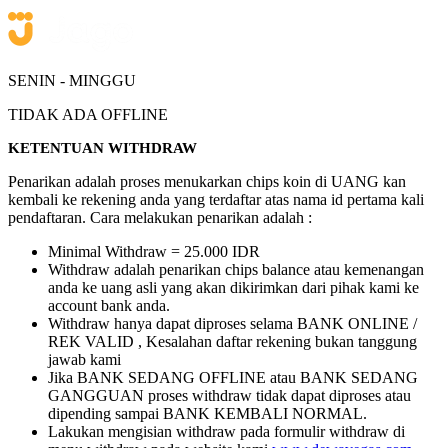
SENIN - MINGGU
TIDAK ADA OFFLINE
KETENTUAN WITHDRAW
Penarikan adalah proses menukarkan chips koin di UANG kan
kembali ke rekening anda yang terdaftar atas nama id pertama kali
pendaftaran. Cara melakukan penarikan adalah :
Minimal Withdraw = 25.000 IDR
Withdraw adalah penarikan chips balance atau kemenangan
anda ke uang asli yang akan dikirimkan dari pihak kami ke
account bank anda.
Withdraw hanya dapat diproses selama BANK ONLINE /
REK VALID , Kesalahan daftar rekening bukan tanggung
jawab kami
Jika BANK SEDANG OFFLINE atau BANK SEDANG
GANGGUAN proses withdraw tidak dapat diproses atau
dipending sampai BANK KEMBALI NORMAL.
Lakukan mengisian withdraw pada formulir withdraw di