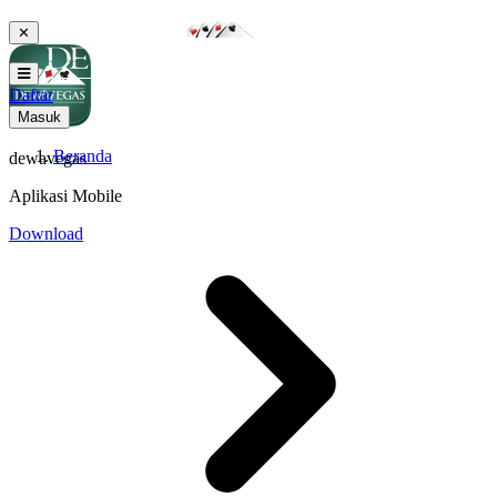
✕
Daftar
Masuk
Beranda
dewavegas
Aplikasi Mobile
Download